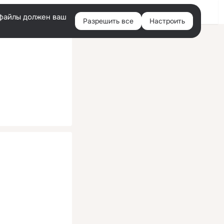
Помощь
Войти
й
e-файлы должен ваш
Разрешить все
Настроить
Правая
колонка