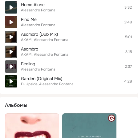
Home Alone
3:32
Alessandro Fontana
Find Me
3:48
Alessandro Fontana
Asombro (Dub Mix)
5:01
AKAMI
Alessandro Fontana
Asombro
3:15
AKAMI
Alessandro Fontana
Feeling
2:37
Alessandro Fontana
Garden (Original Mix)
4:28
D-Upside
Alessandro Fontana
Альбомы