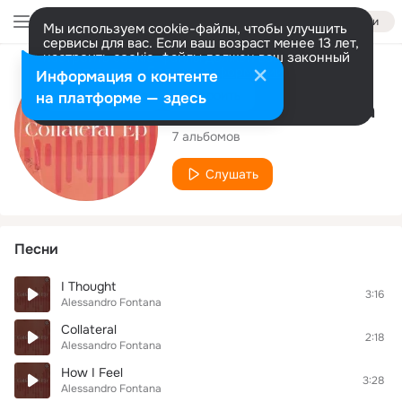
Войти
Мы используем cookie-файлы, чтобы улучшить
сервисы для вас. Если ваш возраст менее 13 лет,
настроить cookie-файлы должен ваш законный
представитель.
Больше информации
Исполнитель
Информация о контенте
Разрешить все
Настроить
на платформе — здесь
Alessandro Fontana
7 альбомов
Слушать
Песни
I Thought
3:16
Alessandro Fontana
Collateral
2:18
Alessandro Fontana
How I Feel
3:28
Alessandro Fontana