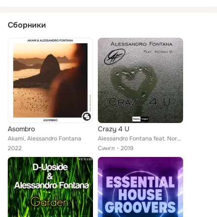
Сборники
Asombro
Crazy 4 U
Akami, Alessandro Fontana
Alessandro Fontana feat. Norah B
2022
Сингл
2019