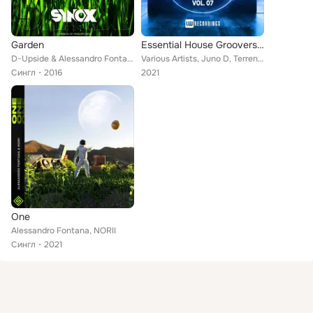
Garden
Essential House Groovers, Vol. 07
D-Upside & Alessandro Fontana
Various Artists, Juno D, Terren Evans, Ramiroquai, Amen, Dante Marinetti, 99Th Floor Elevators, The Stoned, DJ Morelly, Ferroni,...
Сингл
2016
2021
One
Alessandro Fontana, NORII
Сингл
2021