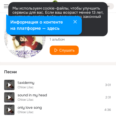
Войти
Мы используем cookie-файлы, чтобы улучшить
сервисы для вас. Если ваш возраст менее 13 лет,
настроить cookie-файлы должен ваш законный
представитель.
Больше информации
Исполнитель
Информация о контенте
Разрешить все
Настроить
на платформе — здесь
Chloe Lilac
1 альбом
Слушать
Песни
taxidermy
3:01
Chloe Lilac
sound in my head
2:31
Chloe Lilac
only love song
4:36
Chloe Lilac