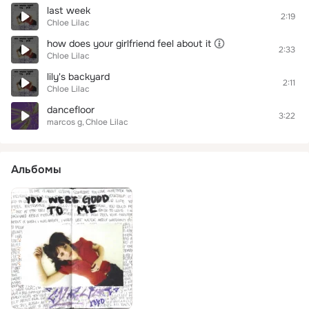
last week
2:19
Chloe Lilac
how does your girlfriend feel about it
2:33
Chloe Lilac
lily's backyard
2:11
Chloe Lilac
dancefloor
3:22
marcos g
Chloe Lilac
Альбомы