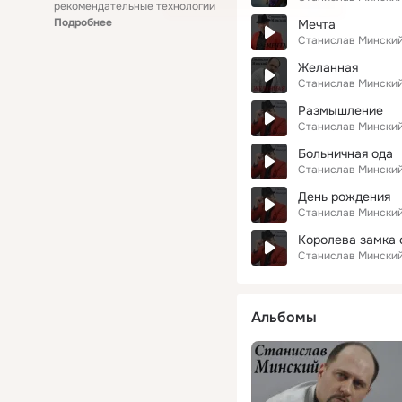
рекомендательные технологии
Подробнее
Мечта
Станислав Мински
Желанная
Станислав Мински
Размышление
Станислав Мински
Больничная ода
Станислав Мински
День рождения
Станислав Мински
Королева замка 
Станислав Мински
Альбомы