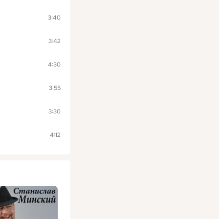
3:40
3:42
4:30
3:55
3:30
4:12