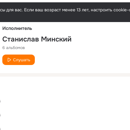
Русски
ы для вас. Если ваш возраст менее 13 лет, настроить cooki
Исполнитель
Станислав Минский
6 альбомов
Слушать
й
й
й