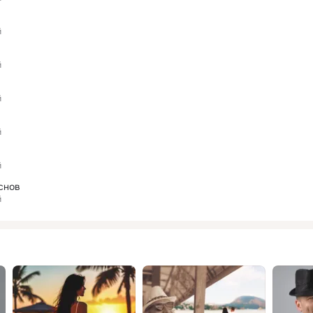
й
й
й
й
й
снов
й