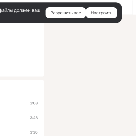
Помощь
Войти
й
e-файлы должен ваш
Разрешить все
Настроить
Правая
колонка
3:08
3:48
3:30