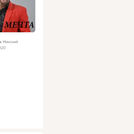
в Минский
020