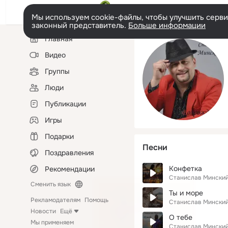
Мы используем cookie-файлы, чтобы улучшить сервис
законный представитель.
Больше информации
Левая
Главная
колонка
Видео
Группы
Люди
Публикации
Игры
Подарки
Песни
Поздравления
Конфетка
Рекомендации
Станислав Мински
Сменить язык
Ты и море
Рекламодателям
Помощь
Станислав Мински
Новости
Ещё
О тебе
Мы применяем
Станислав Мински