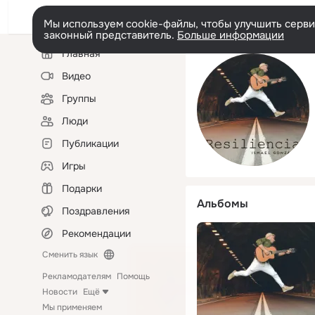
Мы используем cookie-файлы, чтобы улучшить сервис
законный представитель.
Больше информации
Левая
Главная
колонка
Видео
Группы
Люди
Публикации
Игры
Подарки
Альбомы
Поздравления
Рекомендации
Сменить язык
Рекламодателям
Помощь
Новости
Ещё
Мы применяем