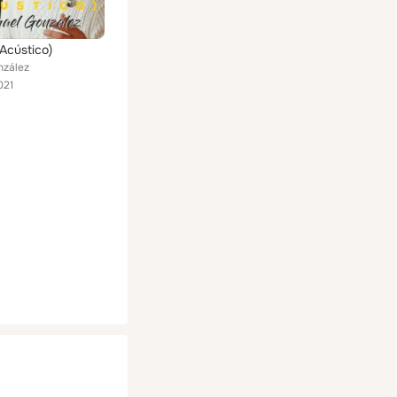
(Acústico)
nzález
021