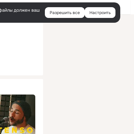
Помощь
Войти
й
e-файлы должен ваш
Разрешить все
Настроить
Правая
колонка