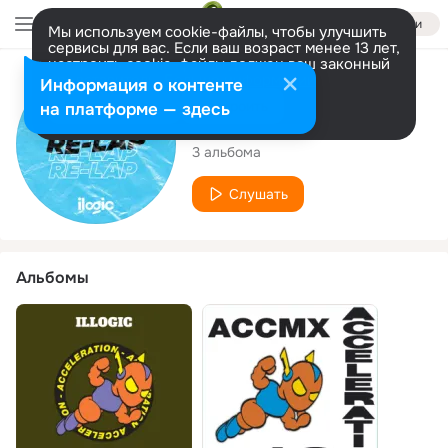
Войти
Мы используем cookie-файлы, чтобы улучшить
сервисы для вас. Если ваш возраст менее 13 лет,
настроить cookie-файлы должен ваш законный
представитель.
Больше информации
Исполнитель
Информация о контенте
Разрешить все
Настроить
на платформе — здесь
Ilogic
3 альбома
Слушать
Альбомы