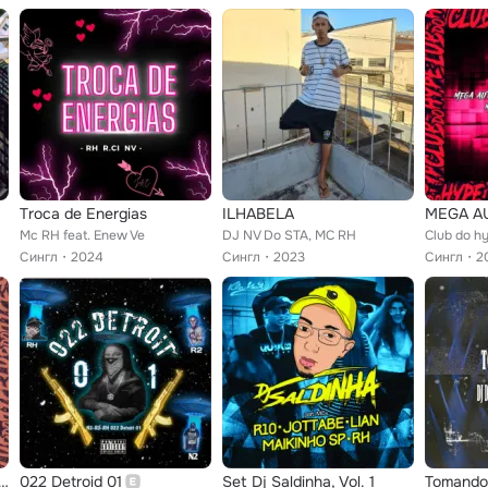
Troca de Energias
ILHABELA
Mc RH feat. Enew Ve
DJ NV Do STA, MC RH
Сингл
2024
Сингл
2023
Сингл
2
CIDO FALA BEM DAS PLANETÁRIA
022 Detroid 01
Set Dj Saldinha, Vol. 1
Tomando