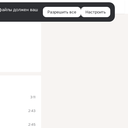
Помощь
Войти
й
e-файлы должен ваш
Разрешить все
Настроить
Правая
колонка
3:11
2:43
2:45