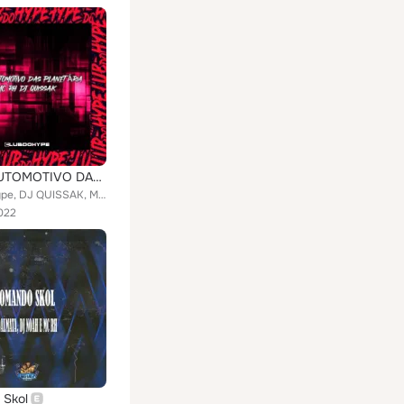
MEGA AUTOMOTIVO DAS PLANETÁRIA
Club do hype, DJ QUISSAK, MC RH
022
 Skol