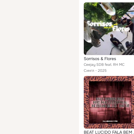
Sorrisos & Flores
Ceejay SDB feat. RH MC
Сингл
2025
BEAT LU