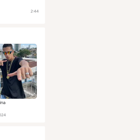
2:44
ina
024