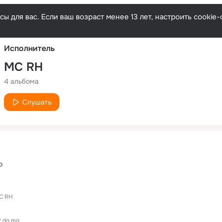
Русски
ы для вас. Если ваш возраст менее 13 лет, настроить cooki
Исполнитель
MC RH
4 альбома
Слушать
o
C RH
 do mg