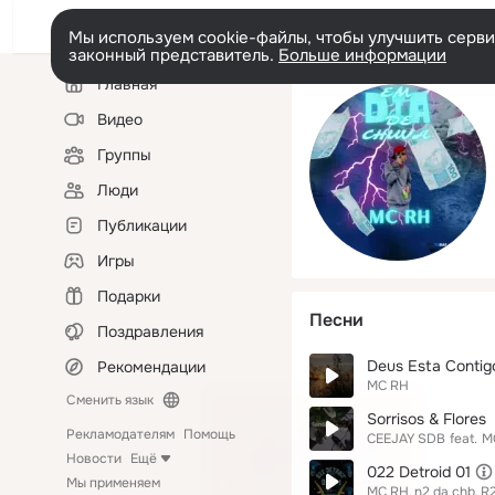
Мы используем cookie-файлы, чтобы улучшить сервис
законный представитель.
Больше информации
Левая
Главная
колонка
Видео
Группы
Люди
Публикации
Игры
Подарки
Песни
Поздравления
Deus Esta Contig
Рекомендации
MC RH
Сменить язык
Sorrisos & Flores
Рекламодателям
Помощь
CEEJAY SDB
feat.
M
Новости
Ещё
022 Detroid 01
Мы применяем
MC RH
n2 da chb
R2