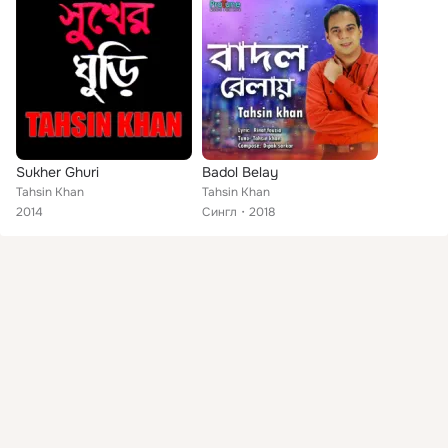
Sukher Ghuri
Badol Belay
Tahsin Khan
Tahsin Khan
2014
Сингл
2018