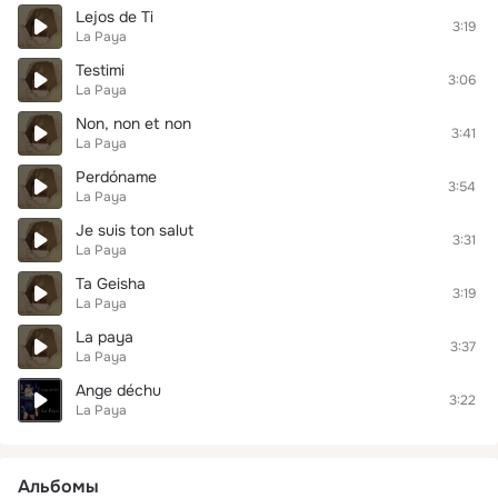
Lejos de Ti
3:19
La Paya
Testimi
3:06
La Paya
Non, non et non
3:41
La Paya
Perdóname
3:54
La Paya
Je suis ton salut
3:31
La Paya
Ta Geisha
3:19
La Paya
La paya
3:37
La Paya
Ange déchu
3:22
La Paya
Альбомы