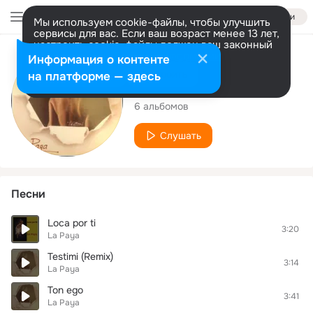
Войти
Мы используем cookie-файлы, чтобы улучшить
сервисы для вас. Если ваш возраст менее 13 лет,
настроить cookie-файлы должен ваш законный
представитель.
Больше информации
Исполнитель
Информация о контенте
Разрешить все
Настроить
на платформе — здесь
La Paya
6 альбомов
Слушать
Песни
Loca por ti
3:20
La Paya
Testimi (Remix)
3:14
La Paya
Ton ego
3:41
La Paya