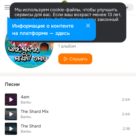
Войти
Мы используем cookie-файлы, чтобы улучшить
сервисы для вас. Если ваш возраст менее 13 лет,
настроить cookie-файлы должен ваш законный
представитель.
Больше информации
Исполнитель
Информация о контенте
Разрешить все
Настроить
на платформе — здесь
Banku
1 альбом
Слушать
Песни
4am
2:44
Banku
The Shard Mix
2:44
Banku
The Shard
2:36
Banku