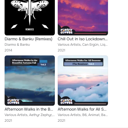
Diarmo & Banku (Remixes)
Chill Out in Iso Lockdown for Your Wellbeing, Vol. 1
Diarmo & Banku
Various Artists, Can Ergün, Liquid Mechanics, Aguila, Markus Ernehed, Matt Borghi, Fredrik Öhr, Lovadeus, Banku, Dr. Sounds, M...
2014
2021
Afternoon Walks in the Beautiful Autumn Fall, Vol. 2
Afternoon Walks for All Seasons (The Remixes), Vol. 2
Various Artists, Aethyr Zephyr, Chainge, Can Ergün, Djrefugeesw, Audio Mill, Silent Man Standing, Nik Sand, Xyk, Banku, Condens...
Various Artists, B6, Animat, Banku, Lost In Lala Land, Z1, Dr. Sounds, A Thousand Vows, G.U.A., Lettercamp, Deep Warmth, Kalabi,...
2021
2021