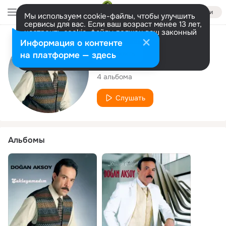
Войти
Мы используем cookie-файлы, чтобы улучшить
сервисы для вас. Если ваш возраст менее 13 лет,
настроить cookie-файлы должен ваш законный
представитель.
Больше информации
Исполнитель
Информация о контенте
Разрешить все
Настроить
на платформе — здесь
Doğan Aksoy
4 альбома
Слушать
Альбомы