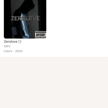
Zerolove
SIRV
Сингл
2024