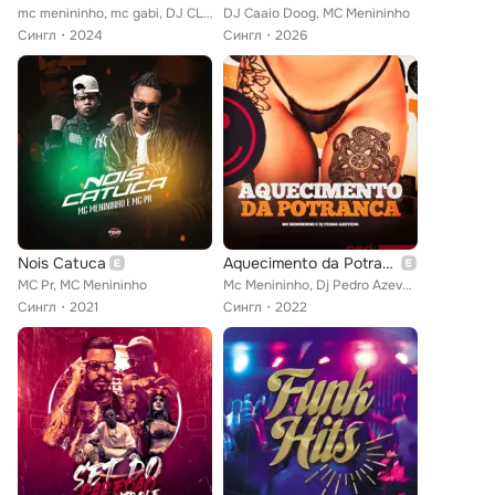
mc menininho, mc gabi, DJ CLEBER feat. dj caaio doog
DJ Caaio Doog, MC Menininho
Сингл
2024
Сингл
2026
Nois Catuca
Aquecimento da Potranca
MC Pr, MC Menininho
Mc Menininho, Dj Pedro Azevedo
Сингл
2021
Сингл
2022