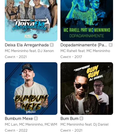
Deixa Ela Arreganhada
Dopadaminamente (Participação especial MC Menininho)
MC Menininho feat. DJ Xenon
MC Rahell feat. MC Menininho
Сингл
2021
Сингл
2017
Bumbum Mexe
Bum Bum
MC Lan, MC Menininho, MC WM
MC Menininho feat. Dj Daniel
Сингл
2022
Сингл
2021