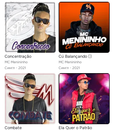
Concentração
Cú Balançando
MC Menininho
MC Menininho
Сингл
2021
Сингл
2021
Combate
Ela Quer o Patrão