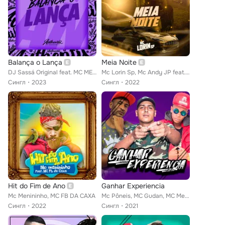
Balança o Lança
Meia Noite
DJ Sassá Original feat. MC MENININHO
Mc Lorin Sp, Mc Andy JP feat. Mc menininho
Сингл
2023
Сингл
2022
Hit do Fim de Ano
Ganhar Experiencia
Mc Menininho, MC FB DA CAXA
Mc Pôneis, MC Gudan, MC Menininho
Сингл
2022
Сингл
2021