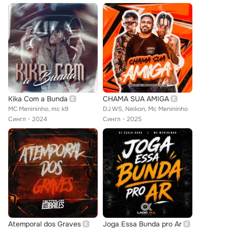
Kika Com a Bunda
CHAMA SUA AMIGA
MC Menininho, mc k9
DJ WS, Neikon, Mc Menininho
Сингл
2024
Сингл
2025
Atemporal dos Graves
Joga Essa Bunda pro Ar