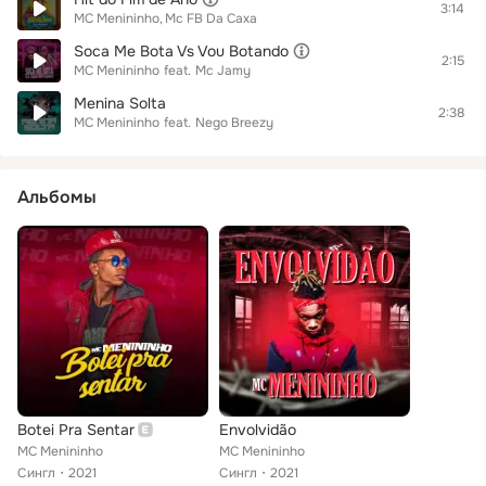
3:14
MC Menininho
Mc FB Da Caxa
Soca Me Bota Vs Vou Botando
2:15
MC Menininho
feat.
Mc Jamy
Menina Solta
2:38
MC Menininho
feat.
Nego Breezy
Альбомы
Botei Pra Sentar
Envolvidão
MC Menininho
MC Menininho
Сингл
2021
Сингл
2021