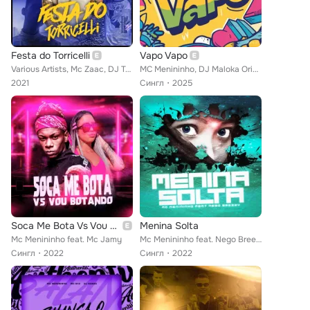
Festa do Torricelli
Vapo Vapo
Various Artists, Mc Zaac, DJ Torricelli, MC 2k, MC Menininho, DJ DL3, MC WM
MC Menininho, DJ Maloka Original
2021
Сингл
2025
Soca Me Bota Vs Vou Botando
Menina Solta
Mc Menininho feat. Mc Jamy
Mc Menininho feat. Nego Breezy
Сингл
2022
Сингл
2022