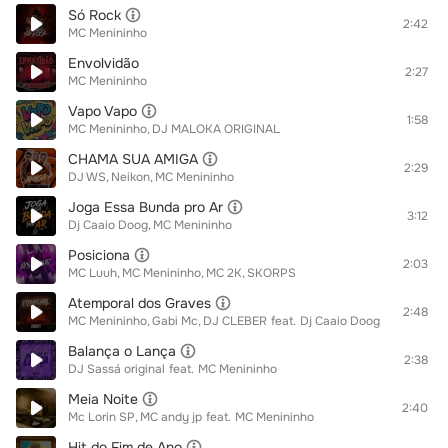
Só Rock
2:42
MC Menininho
Envolvidão
2:27
MC Menininho
Vapo Vapo
1:58
MC Menininho
DJ MALOKA ORIGINAL
CHAMA SUA AMIGA
2:29
DJ WS
Neikon
MC Menininho
Joga Essa Bunda pro Ar
3:12
Dj Caaio Doog
MC Menininho
Posiciona
2:03
MC Luuh
MC Menininho
MC 2K
SKORPS
Atemporal dos Graves
2:48
MC Menininho
Gabi Mc
DJ CLEBER
feat.
Dj Caaio Doog
Balança o Lança
2:38
DJ Sassá original
feat.
MC Menininho
Meia Noite
2:40
Mc Lorin SP
MC andy jp
feat.
MC Menininho
Hit do Fim de Ano