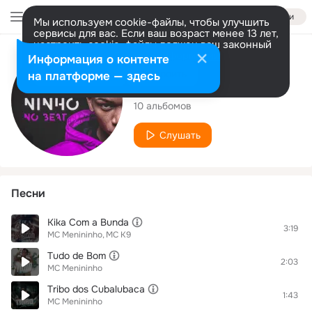
Войти
Мы используем cookie-файлы, чтобы улучшить
сервисы для вас. Если ваш возраст менее 13 лет,
настроить cookie-файлы должен ваш законный
представитель.
Больше информации
Исполнитель
Информация о контенте
Разрешить все
Настроить
на платформе — здесь
MC Menininho
10 альбомов
Слушать
Песни
Kika Com a Bunda
3:19
MC Menininho
MC K9
Tudo de Bom
2:03
MC Menininho
Tribo dos Cubalubaca
1:43
MC Menininho