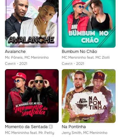
Avalanche
Bumbum No Chão
Mc Pôneis, MC Menininho
MC Menininho feat. MC Ziolli
Сингл
2021
Сингл
2021
Momento da Sentada
Na Pontinha
MC Menininho feat. Mr. Petty
Jerry Smith, MC Menininho