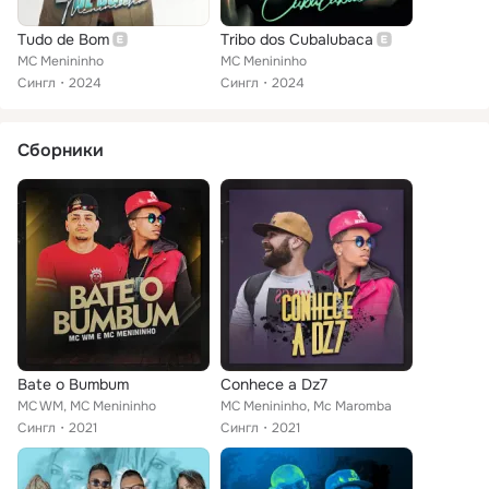
Tudo de Bom
Tribo dos Cubalubaca
MC Menininho
MC Menininho
Сингл
2024
Сингл
2024
Сборники
Bate o Bumbum
Conhece a Dz7
MC WM, MC Menininho
MC Menininho, Mc Maromba
Сингл
2021
Сингл
2021