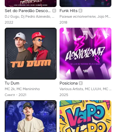
Set do Paredão Descontrole
Funk Hits
DJ Gugu, Dj Pedro Azevedo, MC Kal, Mc Lucks, Mc Menininho, Dani Ripardo
Разные исполнители, Jojo Maronttinni, DJ Batata, DJ Marlboro, Os Cretinos, DJ Woody, Thay Lucena, ZAAC, Luanna & Lorys, Gabily, ...
2022
2018
Tu Dum
Posiciona
MC 2k, MC Menininho
Various Artists, MC LUUH, MC Menininho, Mc 2k, Skorps
Сингл
2021
2025