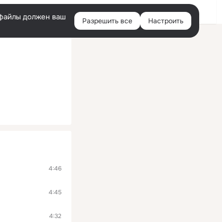
Помощь
Войти
й
e-файлы должен ваш
Разрешить все
Настроить
Правая
колонка
4:46
4:45
4:32