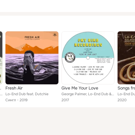
unters, Vol. 1
Fresh Air
Give Me Your Love
Songs fr
Various Artists, Lo-End Dub, Dub Troubles, Supa Bassie feat. Dub Troubles, Tunelon Iration & Burian Fyah feat. Lo-End Dub
Lo-End Dub feat. Dutchie
George Palmer, Lo-End Dub & Dub Troubles
Сингл
2019
2017
2020