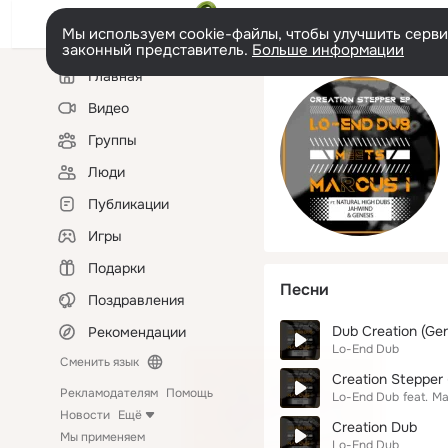
Мы используем cookie-файлы, чтобы улучшить сервис
законный представитель.
Больше информации
Левая
Главная
колонка
Видео
Группы
Люди
Публикации
Игры
Подарки
Песни
Поздравления
Dub Creation (Gen
Рекомендации
Lo-End Dub
Сменить язык
Creation Stepper 
Рекламодателям
Помощь
Lo-End Dub
feat.
Ma
Новости
Ещё
Creation Dub
Мы применяем
Lo-End Dub