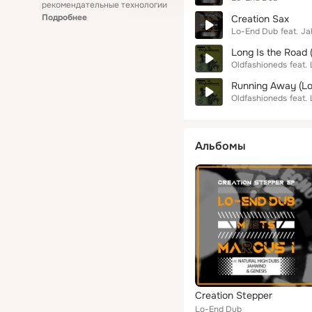
рекомендательные технологии
Подробнее
Creation Sax
Lo-End Dub
feat.
Ja
Long Is the Road
Oldfashioneds
feat.
Running Away (Lo
Oldfashioneds
feat.
Альбомы
Creation Stepper
Lo-End Dub