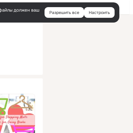
Помощь
Войти
й
e-файлы должен ваш
Разрешить все
Настроить
Правая
колонка