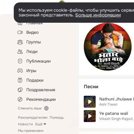
Мы используем cookie-файлы, чтобы улучшить сервис
законный представитель.
Больше информации
Левая
Главная
колонка
Видео
Группы
Люди
Публикации
Игры
Подарки
Песни
Поздравления
Nathuni Jhulawe 
Рекомендации
Ashi Tiwari
Сменить язык
Ye patana wali
Рекламодателям
Помощь
Vikash Singh Rajput
Новости
Ещё
Мы применяем