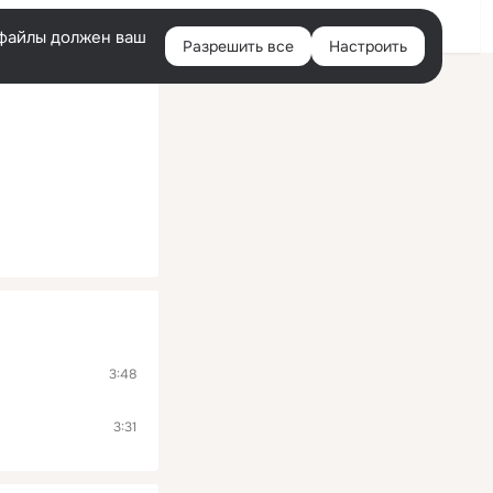
Помощь
Войти
й
e-файлы должен ваш
Разрешить все
Настроить
Правая
колонка
3:48
3:31