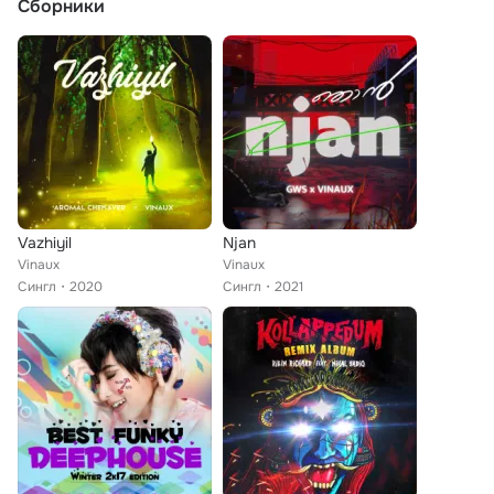
Сборники
Vazhiyil
Njan
Vinaux
Vinaux
Сингл
2020
Сингл
2021