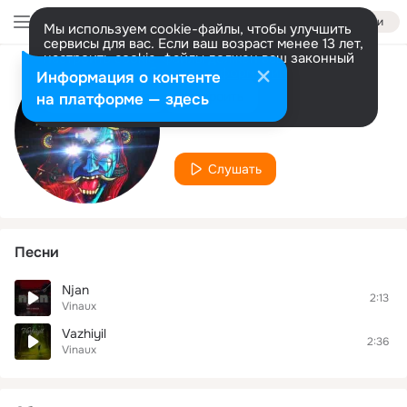
Войти
Мы используем cookie-файлы, чтобы улучшить
сервисы для вас. Если ваш возраст менее 13 лет,
настроить cookie-файлы должен ваш законный
представитель.
Больше информации
Информация о контенте
Исполнитель
Разрешить все
Настроить
на платформе — здесь
Vinaux
Слушать
Песни
Njan
2:13
Vinaux
Vazhiyil
2:36
Vinaux