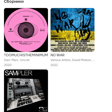
Сборники
TOOMUCHISTHEMINIMUM
NO WAR
Darc Marc, Uncrat
Various Artists, David Moleon, Steve RedHead, Samuel L Session, LukWar, Jamal, OB1, Dica, Carara, Martin Modulate, Sterling Moss...
2020
2022