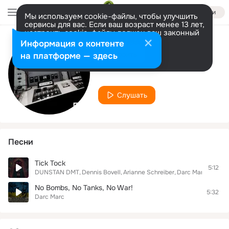
Войти
Мы используем cookie-файлы, чтобы улучшить
сервисы для вас. Если ваш возраст менее 13 лет,
настроить cookie-файлы должен ваш законный
представитель.
Больше информации
Информация о контенте
Исполнитель
Разрешить все
Настроить
на платформе — здесь
Darc Marc
Слушать
Песни
Tick Tock
5:12
DUNSTAN DMT
Dennis Bovell
Arianne Schreiber
Darc Marc
No Bombs, No Tanks, No War!
5:32
Darc Marc