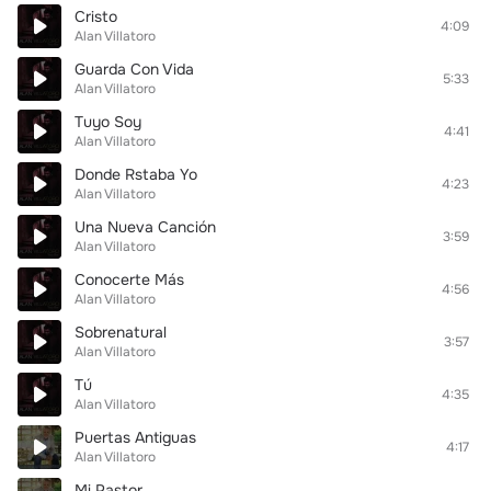
Cristo
4:09
Alan Villatoro
Guarda Con Vida
5:33
Alan Villatoro
Tuyo Soy
4:41
Alan Villatoro
Donde Rstaba Yo
4:23
Alan Villatoro
Una Nueva Canción
3:59
Alan Villatoro
Conocerte Más
4:56
Alan Villatoro
Sobrenatural
3:57
Alan Villatoro
Tú
4:35
Alan Villatoro
Puertas Antiguas
4:17
Alan Villatoro
Mi Pastor