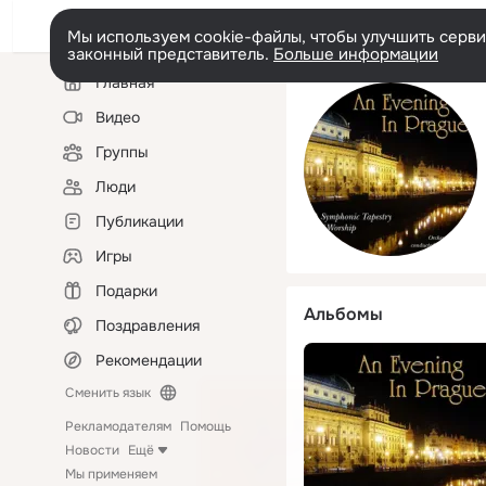
Мы используем cookie-файлы, чтобы улучшить сервис
законный представитель.
Больше информации
Левая
Главная
колонка
Видео
Группы
Люди
Публикации
Игры
Подарки
Альбомы
Поздравления
Рекомендации
Сменить язык
Рекламодателям
Помощь
Новости
Ещё
Мы применяем