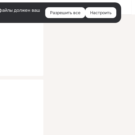
Помощь
Войти
й
e-файлы должен ваш
Разрешить все
Настроить
Правая
колонка