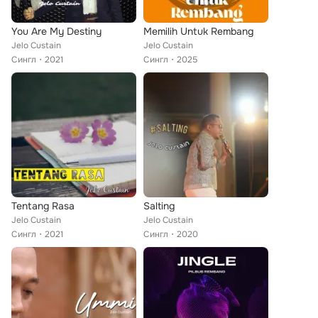
You Are My Destiny
Memilih Untuk Rembang
Jelo Custain
Jelo Custain
Сингл
2021
Сингл
2025
Tentang Rasa
Salting
Jelo Custain
Jelo Custain
Сингл
2021
Сингл
2020