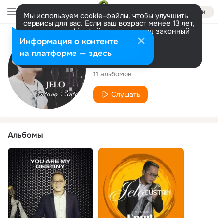
Войти
Мы используем cookie-файлы, чтобы улучшить
сервисы для вас. Если ваш возраст менее 13 лет,
настроить cookie-файлы должен ваш законный
представитель.
Больше информации
Исполнитель
Информация о контенте
Разрешить все
Настроить
на платформе — здесь
Jelo Custain
11 альбомов
Слушать
Альбомы