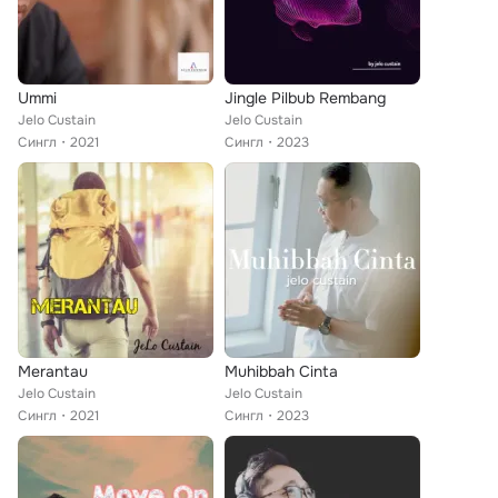
Ummi
Jingle Pilbub Rembang
Jelo Custain
Jelo Custain
Сингл
2021
Сингл
2023
Merantau
Muhibbah Cinta
Jelo Custain
Jelo Custain
Сингл
2021
Сингл
2023