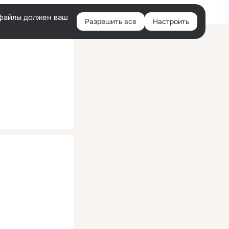
Помощь
Войти
й
e-файлы должен ваш
Разрешить все
Настроить
Правая
колонка