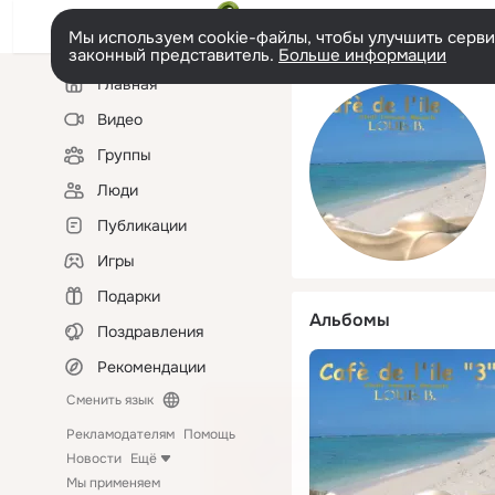
Мы используем cookie-файлы, чтобы улучшить сервис
законный представитель.
Больше информации
Левая
Главная
колонка
Видео
Группы
Люди
Публикации
Игры
Подарки
Альбомы
Поздравления
Рекомендации
Сменить язык
Рекламодателям
Помощь
Новости
Ещё
Мы применяем