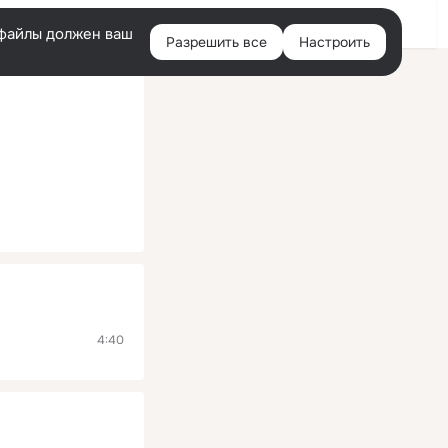
Помощь
Войти
й
e-файлы должен ваш
Разрешить все
Настроить
Правая
колонка
4:40