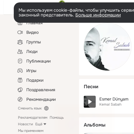
Мы используем cookie-файлы, чтобы улучшить сервис
законный представитель.
Больше информации
Левая
Главная
колонка
Видео
Группы
Люди
Публикации
Игры
Подарки
Песни
Поздравления
Esmer Dünyam
Рекомендации
Kemal Sabah
Сменить язык
Рекламодателям
Помощь
Новости
Ещё
Альбомы
Мы применяем