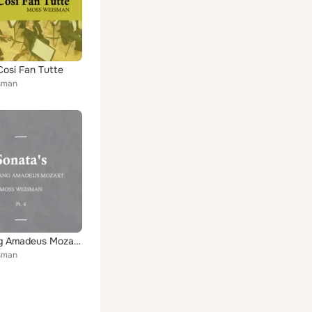
Cosi Fan Tutte
sman
Wolfgang Amadeus Mozart: Sonata's, Pt. 4
sman