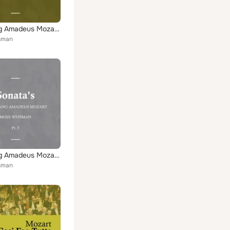
Wolfgang Amadeus Mozart: La Betulia Liberata
sman
Wolfgang Amadeus Mozart: Sonata's, Pt. 5
sman