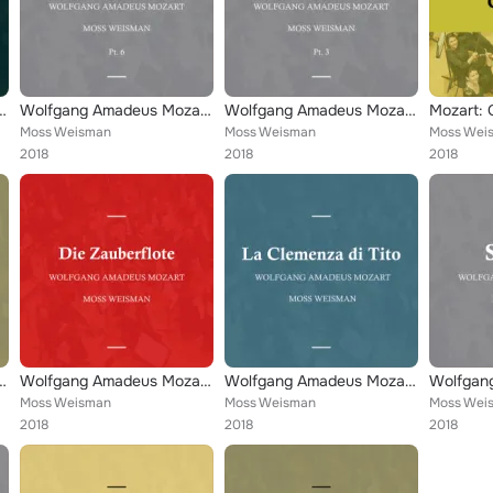
 Die Entfuhrung aus dem Serail, Pt. 2
Wolfgang Amadeus Mozart: Sonata's, Pt. 6
Wolfgang Amadeus Mozart: Sonata's, Pt. 3
Mozart: 
Moss Weisman
Moss Weisman
Moss Wei
2018
2018
2018
Mozart: Lucio Silla, Pt. 1
Wolfgang Amadeus Mozart: Die Zauberflote
Wolfgang Amadeus Mozart: La Clemenza di Tito
Moss Weisman
Moss Weisman
Moss Wei
2018
2018
2018