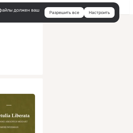
Помощь
Войти
й
e-файлы должен ваш
Разрешить все
Настроить
Правая
колонка