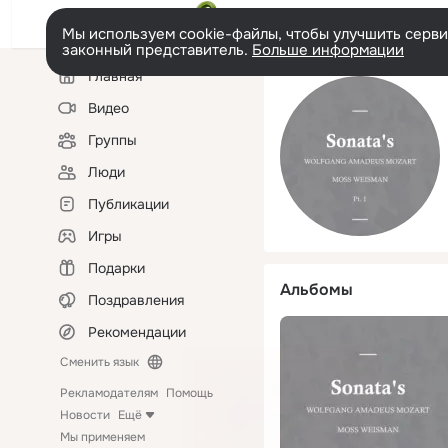
Мы используем cookie-файлы, чтобы улучшить сервис
законный представитель.
Больше информации
Левая
Главная
колонка
Видео
Группы
Люди
Публикации
Игры
Подарки
Альбомы
Поздравления
Рекомендации
Сменить язык
Рекламодателям
Помощь
Новости
Ещё
Мы применяем