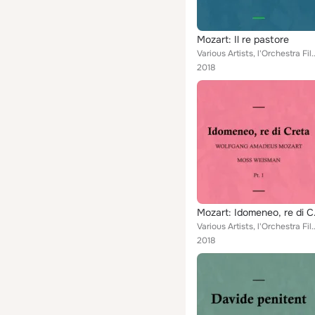
Mozart: Il re pastore
Various Artists, l'Orchestra Filarmonica di Moss Weisman feat. Moss Weisman, Luci
2018
Mozart:
Various Artists, l'Orchestra Filarmonica di Moss Weisman feat. Moss Weisman, Luci
2018