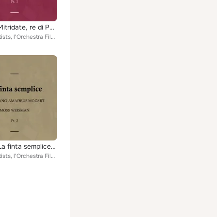
Mozart: Mitridate, re di Ponto, Pt. 1
Various Artists, l'Orchestra Filarmonica di Moss Weisman feat. Moss Weisman, Luciano Gonevallo, Francesca Tosario, Raffaella Zen...
Mozart: La finta semplice, Pt. 2
Various Artists, l'Orchestra Filarmonica di Moss Weisman feat. Moss Weisman, Luciano Gonevallo, Francesca Tosario, Raffaella Zen...