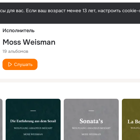
Русски
ы для вас. Если ваш возраст менее 13 лет, настроить cooki
Исполнитель
Moss Weisman
19 альбомов
Слушать