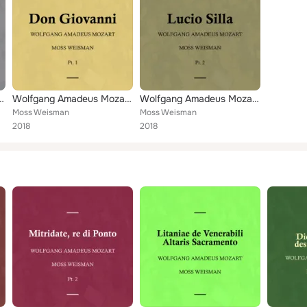
 Mozart: Sonata's, Pt. 7
Wolfgang Amadeus Mozart: Don Giovanni, Pt. 1
Wolfgang Amadeus Mozart: Lucio Silla, Pt. 2
Moss Weisman
Moss Weisman
2018
2018