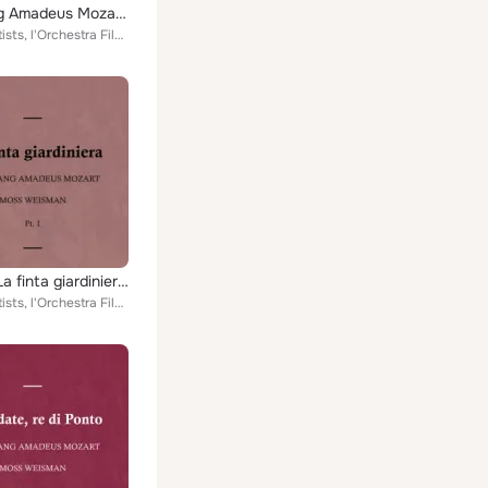
Wolfgang Amadeus Mozart: Die Schuldigkeit des ersten Gebots
Various Artists, l'Orchestra Filarmonica di Moss Weisman feat. Moss Weisman, Luciano Gonevallo, Francesca Tosario, Raffaella Zen...
Mozart: La finta giardiniera, Pt. 1
Various Artists, l'Orchestra Filarmonica di Moss Weisman feat. Moss Weisman, Luciano Gonevallo, Francesca Tosario, Raffaella Zen...