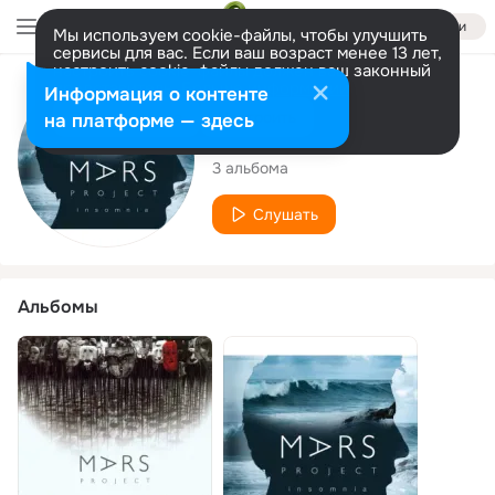
Войти
Мы используем cookie-файлы, чтобы улучшить
сервисы для вас. Если ваш возраст менее 13 лет,
настроить cookie-файлы должен ваш законный
представитель.
Больше информации
Исполнитель
Информация о контенте
Разрешить все
Настроить
на платформе — здесь
Mars Project
3 альбома
Слушать
Альбомы