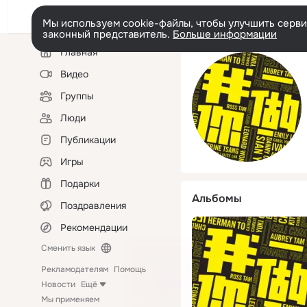
Мы используем cookie-файлы, чтобы улучшить сервис
законный представитель.
Больше информации
Левая
Главная
колонка
Видео
Группы
Люди
Публикации
Игры
Подарки
Альбомы
Поздравления
Рекомендации
Сменить язык
Рекламодателям
Помощь
Новости
Ещё
Мы применяем