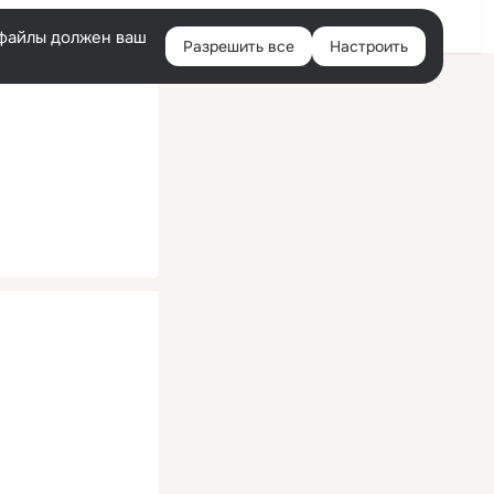
Помощь
Войти
й
e-файлы должен ваш
Разрешить все
Настроить
Правая
колонка