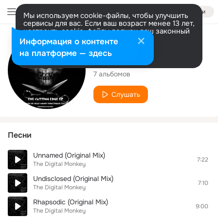
Войти
Мы используем cookie-файлы, чтобы улучшить
сервисы для вас. Если ваш возраст менее 13 лет,
настроить cookie-файлы должен ваш законный
представитель.
Больше информации
Исполнитель
Информация о контенте
Разрешить все
Настроить
на платформе — здесь
The Digital Monkey
7 альбомов
Слушать
Песни
Unnamed (Original Mix)
7:22
The Digital Monkey
Undisclosed (Original Mix)
7:10
The Digital Monkey
Rhapsodic (Original Mix)
9:00
The Digital Monkey