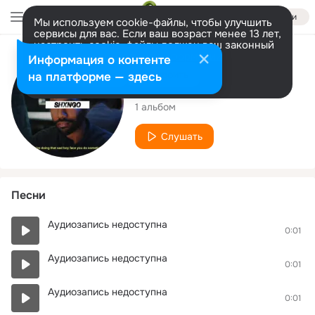
Войти
Мы используем cookie-файлы, чтобы улучшить
сервисы для вас. Если ваш возраст менее 13 лет,
настроить cookie-файлы должен ваш законный
представитель.
Больше информации
Исполнитель
Информация о контенте
Разрешить все
Настроить
на платформе — здесь
SHXNGO
1 альбом
Слушать
Песни
Аудиозапись недоступна
0:01
Аудиозапись недоступна
0:01
Аудиозапись недоступна
0:01