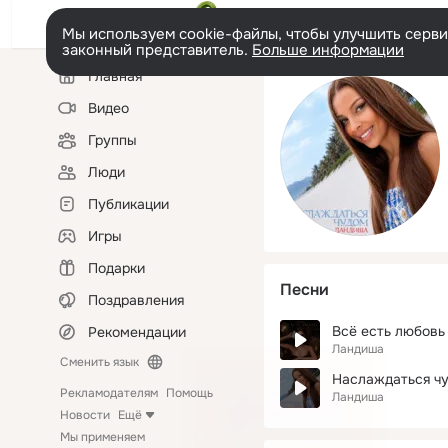
Мы используем cookie-файлы, чтобы улучшить сервис
законный представитель.
Больше информации
Левая
Главная
колонка
Видео
Группы
Люди
Публикации
Игры
Подарки
Песни
Поздравления
Всё есть любовь
Рекомендации
Ландиша
Сменить язык
Наслаждаться ч
Рекламодателям
Помощь
Ландиша
Новости
Ещё
Мы применяем