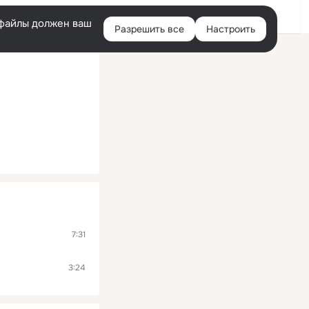
Помощь
Войти
й
e-файлы должен ваш
Разрешить все
Настроить
Правая
колонка
7:31
3:24