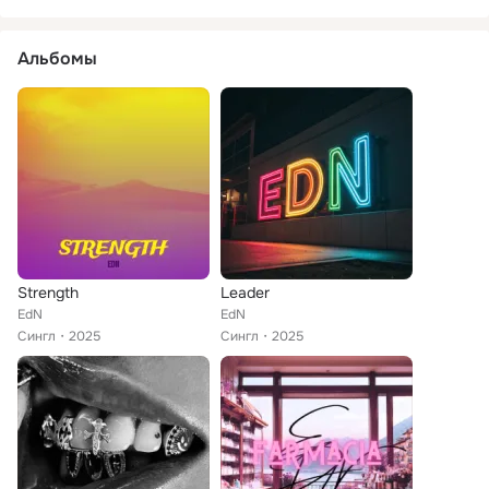
Альбомы
Strength
Leader
EdN
EdN
Сингл
2025
Сингл
2025