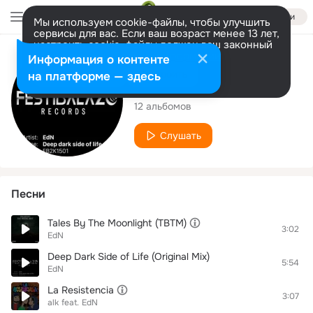
Войти
Мы используем cookie-файлы, чтобы улучшить
сервисы для вас. Если ваш возраст менее 13 лет,
настроить cookie-файлы должен ваш законный
представитель.
Больше информации
Исполнитель
Информация о контенте
Разрешить все
Настроить
на платформе — здесь
EdN
12 альбомов
Слушать
Песни
Tales By The Moonlight (TBTM)
3:02
EdN
Deep Dark Side of Life (Original Mix)
5:54
EdN
La Resistencia
3:07
alk
feat.
EdN