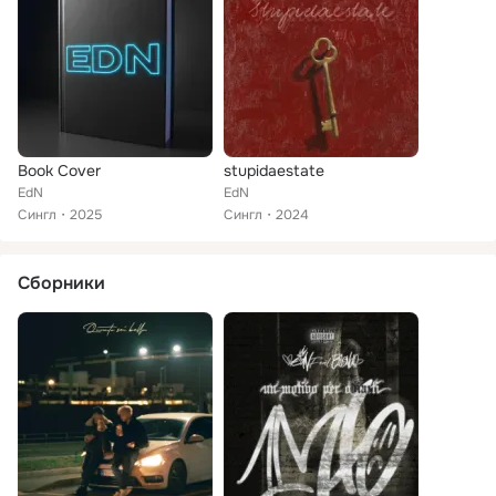
Book Cover
stupidaestate
EdN
EdN
Сингл
2025
Сингл
2024
Сборники