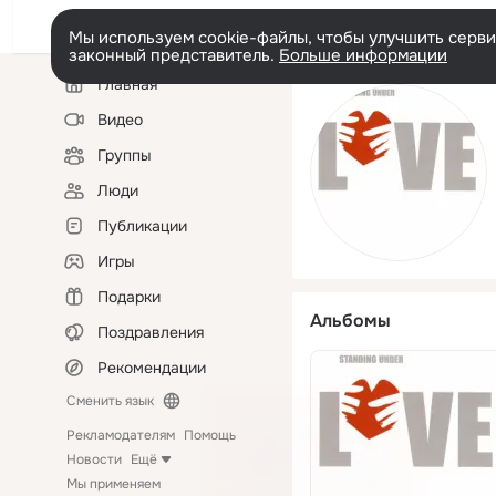
Мы используем cookie-файлы, чтобы улучшить сервис
законный представитель.
Больше информации
Левая
Главная
колонка
Видео
Группы
Люди
Публикации
Игры
Подарки
Альбомы
Поздравления
Рекомендации
Сменить язык
Рекламодателям
Помощь
Новости
Ещё
Мы применяем