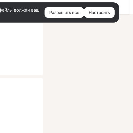
Помощь
Войти
й
e-файлы должен ваш
Разрешить все
Настроить
Правая
колонка