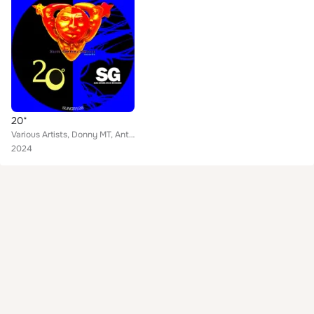
20*
Various Artists, Donny MT, Antares (Italy), Jo Gala, Antonio Valente, FGJ, Light Spheres, Dedo ID, Yuuki Hori, Sonar, David K, Q...
2024