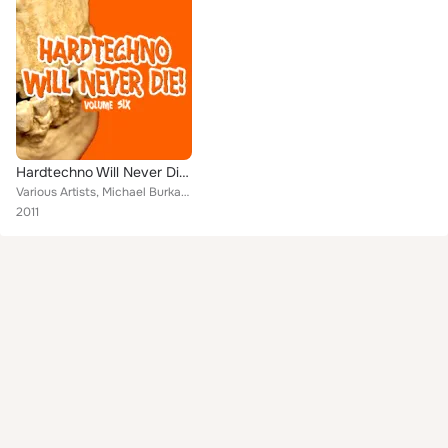
Hardtechno Will Never Die! Vol. 6
Various Artists, Michael Burkat, DJ Murphy, O.B.I., Stereo Jack, Andreas Kremer, Cozmic Spore, Arkus P., Matt M. Maddox, Nicklas...
2011