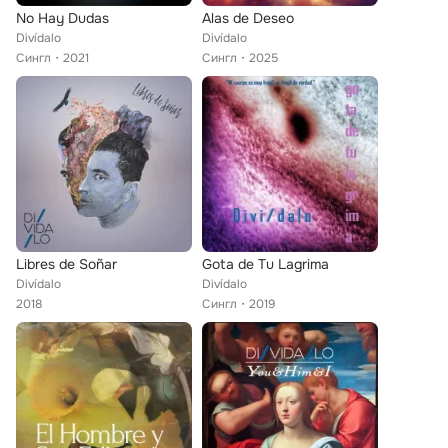
No Hay Dudas
Alas de Deseo
Divídalo
Divídalo
Сингл
2021
Сингл
2025
Libres de Soñar
Gota de Tu Lagrima
Divídalo
Divídalo
2018
Сингл
2019