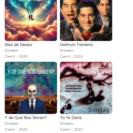
Alas de Deseo
Delirium Tremens
Divídalo
Divídalo
Сингл
2025
Сингл
2023
Y de Qué Nos Sirven?
Yo Te Daría
Divídalo
Divídalo
Сингл
2025
Сингл
2020