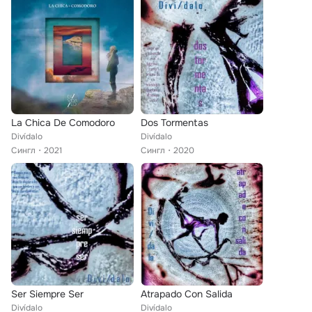
La Chica De Comodoro
Dos Tormentas
Divídalo
Divídalo
Сингл
2021
Сингл
2020
Ser Siempre Ser
Atrapado Con Salida
Divídalo
Divídalo