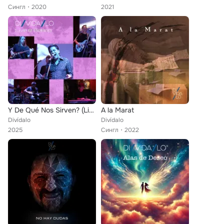
Сингл
2020
2021
Y De Qué Nos Sirven? (Live)
A la Marat
Divídalo
Divídalo
2025
Сингл
2022