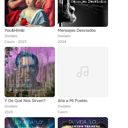
You&Him&I
Mensajes Desviados
Divídalo
Divídalo
Сингл
2023
2024
Y De Qué Nos Sirven?
Aria a Mi Pueblo
Divídalo
Divídalo
2025
Сингл