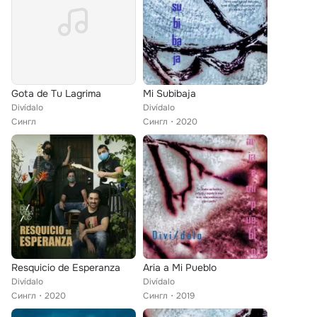
Gota de Tu Lagrima
Mi Subibaja
Divídalo
Divídalo
Сингл
Сингл
2020
Resquicio de Esperanza
Aria a Mi Pueblo
Divídalo
Divídalo
Сингл
2020
Сингл
2019