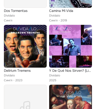
Dos Tormentas
Camina Mi Vida
Divídalo
Divídalo
Сингл
Сингл
2019
Delirium Tremens
Y De Qué Nos Sirven? (Live)
Divídalo
Divídalo
Сингл
2023
2025