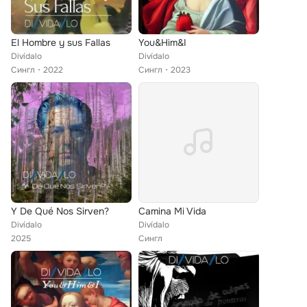
El Hombre y sus Fallas
You&Him&I
Divídalo
Divídalo
Сингл
2022
Сингл
2023
Y De Qué Nos Sirven?
Camina Mi Vida
Divídalo
Divídalo
2025
Сингл