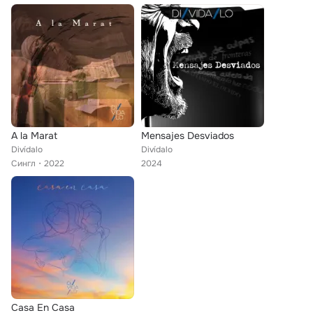
A la Marat
Mensajes Desviados
Divídalo
Divídalo
Сингл
2022
2024
Casa En Casa