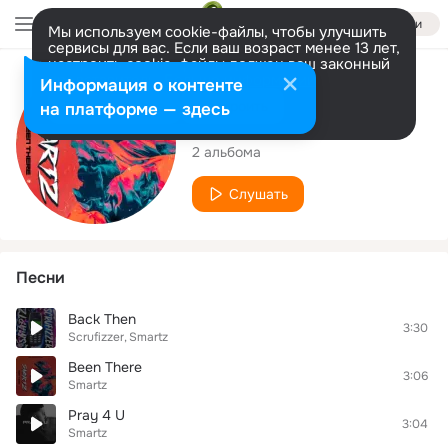
Войти
Мы используем cookie-файлы, чтобы улучшить
сервисы для вас. Если ваш возраст менее 13 лет,
настроить cookie-файлы должен ваш законный
представитель.
Больше информации
Исполнитель
Информация о контенте
Разрешить все
Настроить
на платформе — здесь
Smartz
2 альбома
Слушать
Песни
Back Then
3:30
Scrufizzer
Smartz
Been There
3:06
Smartz
Pray 4 U
3:04
Smartz