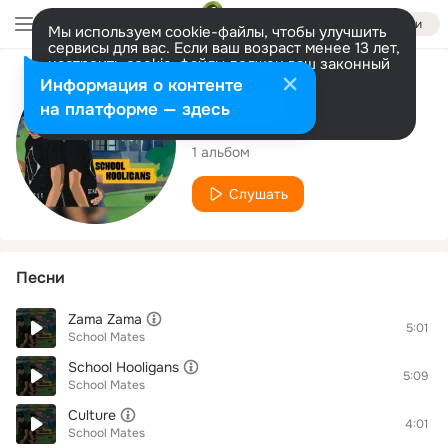
Войти
Мы используем cookie-файлы, чтобы улучшить
сервисы для вас. Если ваш возраст менее 13 лет,
настроить cookie-файлы должен ваш законный
представитель.
Больше информации
Исполнитель
Информация о контенте
Разрешить все
Настроить
на платформе — здесь
School Mates
1 альбом
Слушать
Песни
Zama Zama
5:01
School Mates
School Hooligans
5:09
School Mates
Culture
4:01
School Mates