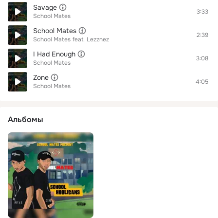
Savage
3:33
School Mates
School Mates
2:39
School Mates
feat.
Lezznez
I Had Enough
3:08
School Mates
Zone
4:05
School Mates
Альбомы