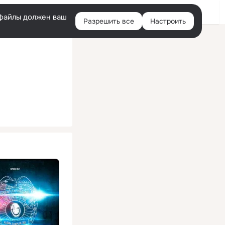
Помощь
Войти
й
e-файлы должен ваш
Разрешить все
Настроить
Правая
колонка