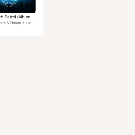
The Punch Patrol (Album Sampler 01)
Main Concern & Zirkum, Hawman