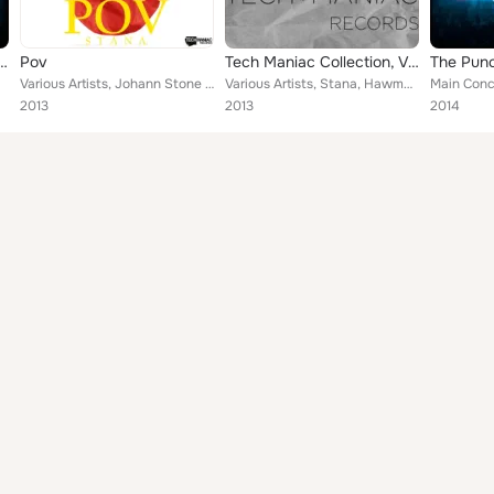
Presents The Punch Patrol
Pov
Tech Maniac Collection, Vol. 2
Various Artists, Johann Stone & Stana, Audio Punk & Stana, House Brokers & Stana, Lady Faith, Hawman & Stana, Diablik & Stana fe...
Various Artists, Stana, Hawman, Robin Hagglund, Martell, Audio Punk, Krzysztof Chochlow
2013
2013
2014