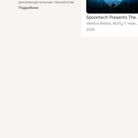
рекомендательные технологии
Подробнее
Spoontech 
Various Artists, Nutty T, Hawman, Vazard, Covenant, Infirium, Freakshow, Hardstyle Mafia, Main Concern, Delete, D-Verze, Zirkum ...
2014