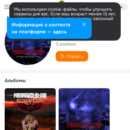
Войти
Мы используем cookie-файлы, чтобы улучшить
сервисы для вас. Если ваш возраст менее 13 лет,
настроить cookie-файлы должен ваш законный
представитель.
Больше информации
Исполнитель
Информация о контенте
Разрешить все
Настроить
на платформе — здесь
Fragmentation
3 альбома
Слушать
Альбомы