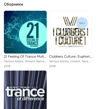
Сборники
21 Feeling Of Trance Multibundle
Clubbers Culture: Euphoric Trance Elements, Vol.2
Various Artists, Orment, Barna, Olegparadox, Dave, Riser, Beat Anatomy, Magnetic Sciences, Rolfiek, Cycle End, Giovannie De Sade...
Various Artists, Orment, Terra V., Lakistrikes, Bossa Sopianee, George Kamelon, C.I.A.T., Karimstar, Etasonic, Sygnus
2019
2018