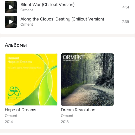
Silent War (Chillout Version)
4:51
Orment
Along the Clouds' Destiny (Chillout Version)
7:39
Orment
Альбомы
Hope of Dreams
Dream Revolution
Orment
Orment
2014
2013