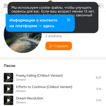
Войти
Мы используем cookie-файлы, чтобы улучшить
сервисы для вас. Если ваш возраст менее 13 лет,
настроить cookie-файлы должен ваш законный
представитель.
Больше информации
Исполнитель
Информация о контенте
Разрешить все
Настроить
на платформе — здесь
Orment
2 альбома
Слушать
Песни
Freely Falling (Chillout Version)
6:37
Orment
Efforts to Continue (Chillout Version)
5:31
Orment
Dream Revolution
5:10
Orment