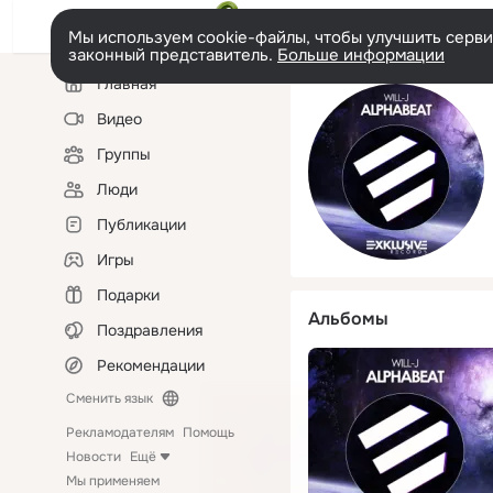
Мы используем cookie-файлы, чтобы улучшить сервис
законный представитель.
Больше информации
Левая
Главная
колонка
Видео
Группы
Люди
Публикации
Игры
Подарки
Альбомы
Поздравления
Рекомендации
Сменить язык
Рекламодателям
Помощь
Новости
Ещё
Мы применяем