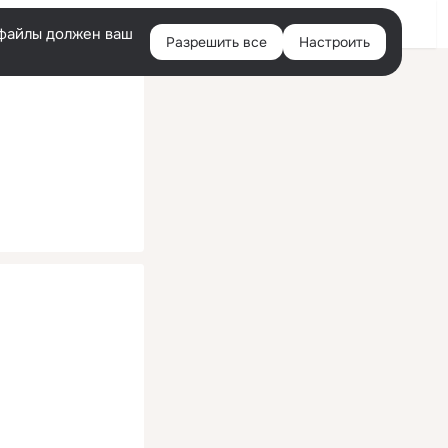
Помощь
Войти
й
e-файлы должен ваш
Разрешить все
Настроить
Правая
колонка