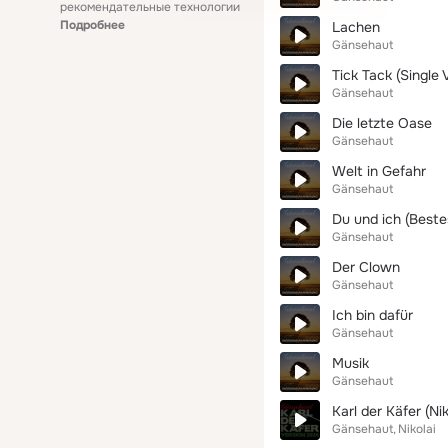
рекомендательные технологии
Подробнее
Lachen
Gänsehaut
Tick Tack (Single 
Gänsehaut
Die letzte Oase
Gänsehaut
Welt in Gefahr
Gänsehaut
Du und ich (Best
Gänsehaut
Der Clown
Gänsehaut
Ich bin dafür
Gänsehaut
Musik
Gänsehaut
Karl der Käfer (Ni
Gänsehaut
Nikolai