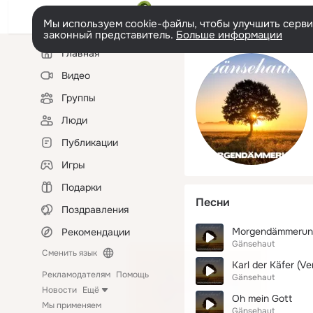
Мы используем cookie-файлы, чтобы улучшить сервис
законный представитель.
Больше информации
Левая
Главная
колонка
Видео
Группы
Люди
Публикации
Игры
Подарки
Песни
Поздравления
Morgendämmerun
Рекомендации
Gänsehaut
Сменить язык
Karl der Käfer (V
Рекламодателям
Помощь
Gänsehaut
Новости
Ещё
Oh mein Gott
Мы применяем
Gänsehaut