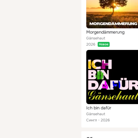
Morgendämmerung
Gänsehaut
2026
Новое
Ich bin dafür
Gänsehaut
Сингл
2026