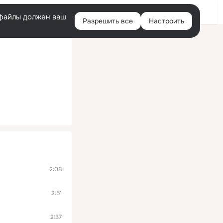
Помощь
Войти
й
e-файлы должен ваш
Разрешить все
Настроить
Правая
колонка
2:08
2:51
2:37