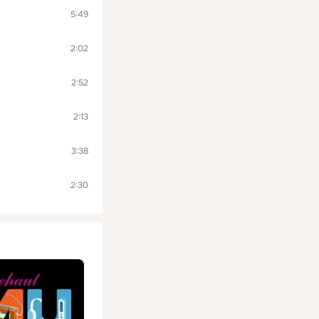
5:49
2:02
2:52
2:13
3:38
2:30