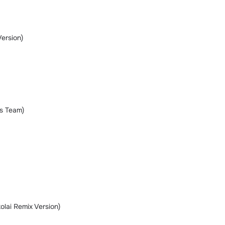
Version)
es Team)
kolai Remix Version)