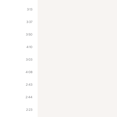
3:13
3:37
3:50
4:10
3:03
4:08
2:43
2:44
2:23