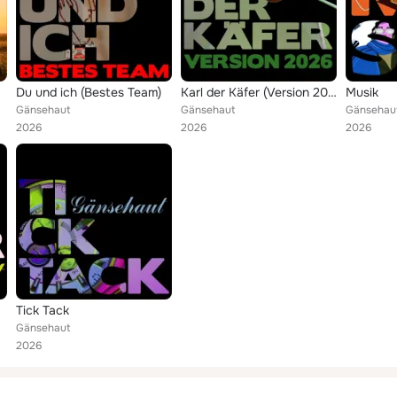
Du und ich (Bestes Team)
Karl der Käfer (Version 2026)
Musik
Gänsehaut
Gänsehaut
Gänsehau
2026
2026
2026
Tick Tack
Gänsehaut
2026