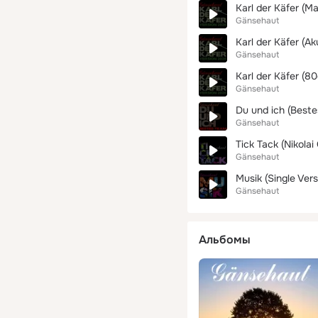
Karl der Käfer (Ma
Gänsehaut
Karl der Käfer (Ak
Gänsehaut
Karl der Käfer (80
Gänsehaut
Du und ich (Beste
Gänsehaut
Tick Tack (Nikolai
Gänsehaut
Musik (Single Vers
Gänsehaut
Альбомы