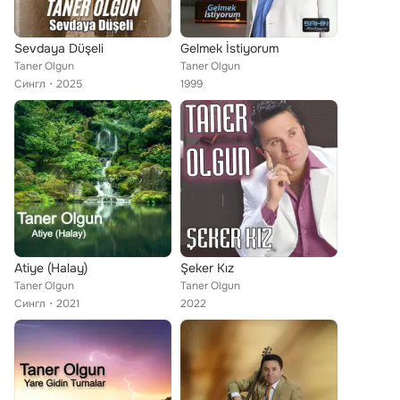
Sevdaya Düşeli
Gelmek İstiyorum
Taner Olgun
Taner Olgun
Сингл
2025
1999
Atiye (Halay)
Şeker Kız
Taner Olgun
Taner Olgun
Сингл
2021
2022