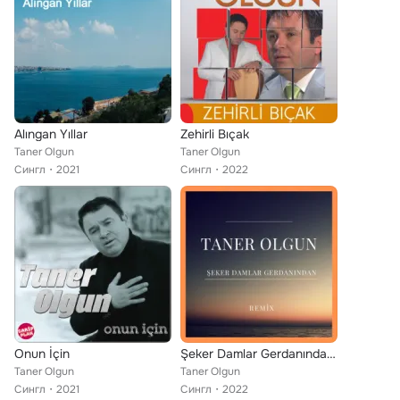
Alıngan Yıllar
Zehirli Bıçak
Taner Olgun
Taner Olgun
Сингл
2021
Сингл
2022
Onun İçin
Şeker Damlar Gerdanından (Remix)
Taner Olgun
Taner Olgun
Сингл
2021
Сингл
2022