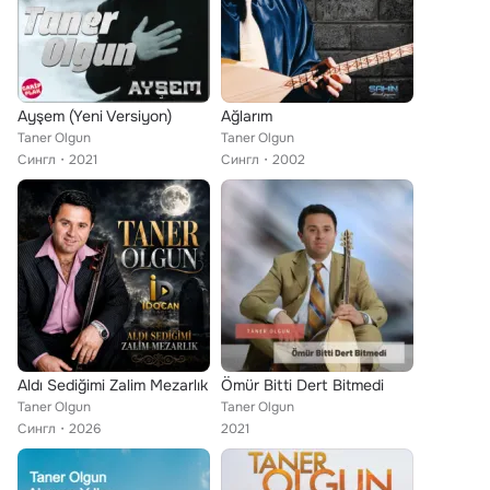
Ayşem (Yeni Versiyon)
Ağlarım
Taner Olgun
Taner Olgun
Сингл
2021
Сингл
2002
Aldı Sediğimi Zalim Mezarlık
Ömür Bitti Dert Bitmedi
Taner Olgun
Taner Olgun
Сингл
2026
2021