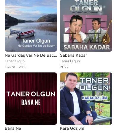
Ne Gardaş Var Ne De Bacım
Sabaha Kadar
Taner Olgun
Taner Olgun
Сингл
2021
2022
Bana Ne
Kara Gözlüm