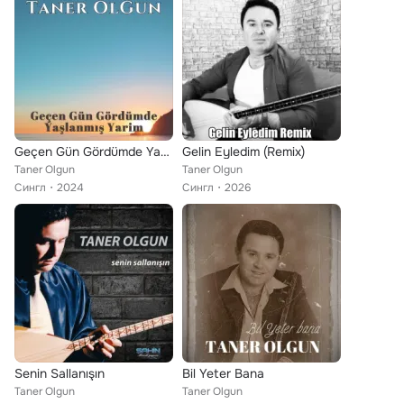
Geçen Gün Gördümde Yaşlanmış Yarim
Gelin Eyledim (Remix)
Taner Olgun
Taner Olgun
Сингл
2024
Сингл
2026
Senin Sallanışın
Bil Yeter Bana
Taner Olgun
Taner Olgun