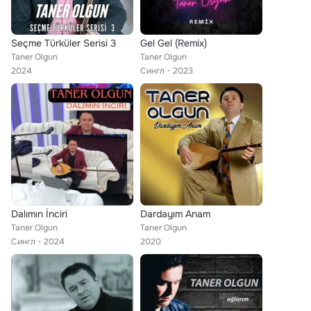
Seçme Türküler Serisi 3
Gel Gel (Remix)
Taner Olgun
Taner Olgun
2024
Сингл
2023
Dalımın İnciri
Dardayım Anam
Taner Olgun
Taner Olgun
Сингл
2024
2020