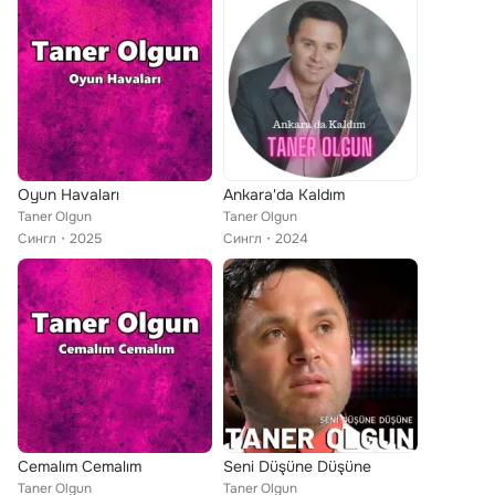
Oyun Havaları
Ankara'da Kaldım
Taner Olgun
Taner Olgun
Сингл
2025
Сингл
2024
Cemalım Cemalım
Seni Düşüne Düşüne
Taner Olgun
Taner Olgun