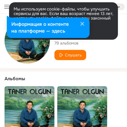
Войти
Мы используем cookie-файлы, чтобы улучшить
сервисы для вас. Если ваш возраст менее 13 лет,
настроить cookie-файлы должен ваш законный
представитель.
Больше информации
Исполнитель
Информация о контенте
Разрешить все
Настроить
на платформе — здесь
Taner Olgun
79 альбомов
Слушать
Альбомы