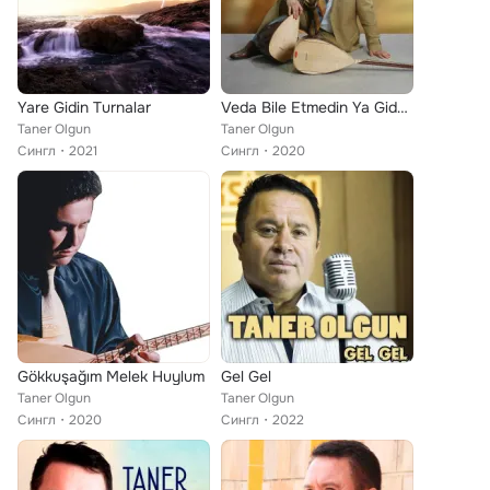
Yare Gidin Turnalar
Veda Bile Etmedin Ya Giderken
Taner Olgun
Taner Olgun
Сингл
2021
Сингл
2020
Gökkuşağım Melek Huylum
Gel Gel
Taner Olgun
Taner Olgun
Сингл
2020
Сингл
2022