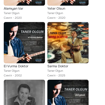
Alamıyan Var
Yeter Olsun
Taner Olgun
Taner Olgun
Сингл
2020
Сингл
2020
El Vurma Doktor
Sarma Doktor
Taner Olgun
Taner Olgun
Сингл
2002
Сингл
2025