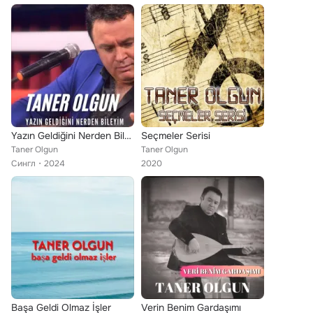
Yazın Geldiğini Nerden Bileyim
Seçmeler Serisi
Taner Olgun
Taner Olgun
Сингл
2024
2020
Başa Geldi Olmaz İşler
Verin Benim Gardaşımı