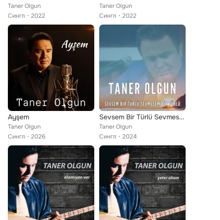
Taner Olgun
Taner Olgun
Сингл
2022
Сингл
2022
Ayşem
Sevsem Bir Türlü Sevmesem Bir türlü
Taner Olgun
Taner Olgun
Сингл
2026
Сингл
2024