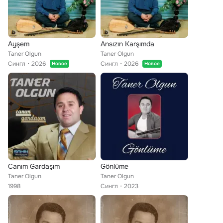
Ayşem
Ansızın Karşımda
Taner Olgun
Taner Olgun
Сингл
2026
Сингл
2026
Новое
Новое
Canım Gardaşım
Gönlüme
Taner Olgun
Taner Olgun
1998
Сингл
2023