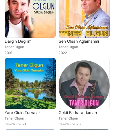
Dargın Değilim
Sen Olsan Ağlamanmı
Taner Olgun
Taner Olgun
2019
2022
Yare Gidin Turnalar
Geldi Bir kara duman
Taner Olgun
Taner Olgun
Сингл
2021
Сингл
2023