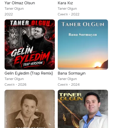
Yar Olmaz Olsun
Kara Kız
Taner Olgun
Taner Olgun
2022
Сингл
2022
Gelin Eyledim (Trap Remix)
Bana Sormayın
Taner Olgun
Taner Olgun
Сингл
2026
Сингл
2024