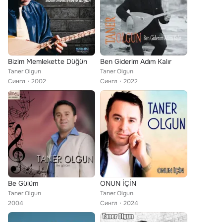
Bizim Memlekette Düğün
Ben Giderim Adım Kalır
Taner Olgun
Taner Olgun
Сингл
2002
Сингл
2022
Be Gülüm
ONUN İÇİN
Taner Olgun
Taner Olgun
2004
Сингл
2024