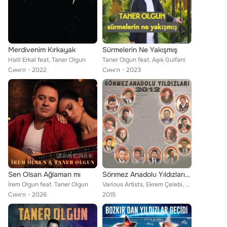
Merdivenim Kırkayak
Sürmelerin Ne Yakışmış
Halil Erkal feat. Taner Olgun
Taner Olgun feat. Aşık Gulfani
Сингл
2022
Сингл
2023
Sen Olsan Ağlaman mı
Sönmez Anadolu Yıldızları 2012
İrem Olgun feat. Taner Olgun
Various Artists, Ekrem Çelebi, Mesut Dağlı, Aydın Ertürk, Eyüp Öztekin, Aytuğ Özdemir, Hüseyin Kağıt, Ünal Ertuğrul, Uğur Doğan,...
Сингл
2026
2015