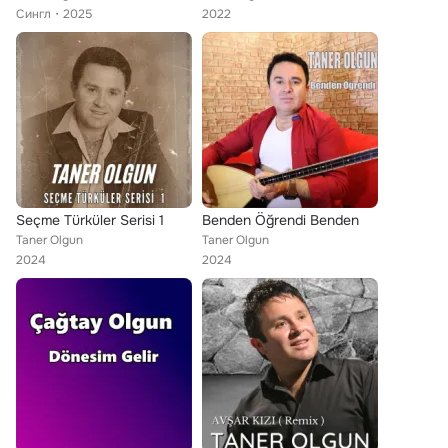
Сингл
2025
2022
Seçme Türküler Serisi 1
Benden Öğrendi Benden
Taner Olgun
Taner Olgun
2024
2024