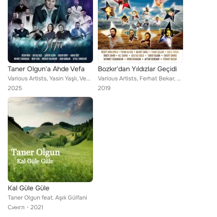
Taner Olgun'a Ahde Vefa
Bozkır'dan Yıldızlar Geçidi
Various Artists, Yasin Yaşlı, Veysel Tanrıverdi, Çağatay Olgun, Okan Babacan, Mert Kaya, Taner Olgun, Erdem Güney, Mücahit Kolon...
Various Artists, Ferhat Bekar, Tufan Altaş, Mesut Dağlı, Fahri Çelebi, Aytuğ Özdemir, Taner Olgun, Mehmet Erdurucan, Neşet Abalı...
2025
2019
Kal Güle Güle
Taner Olgun feat. Aşık Gülfani
Сингл
2021