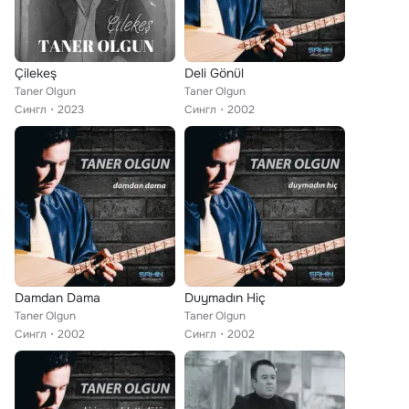
Çilekeş
Deli Gönül
Taner Olgun
Taner Olgun
Сингл
2023
Сингл
2002
Damdan Dama
Duymadın Hiç
Taner Olgun
Taner Olgun
Сингл
2002
Сингл
2002