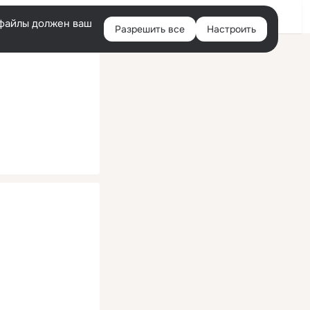
Помощь
Войти
й
e-файлы должен ваш
Разрешить все
Настроить
Правая
колонка