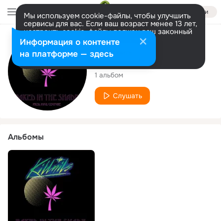
Войти
Мы используем cookie-файлы, чтобы улучшить
сервисы для вас. Если ваш возраст менее 13 лет,
настроить cookie-файлы должен ваш законный
представитель.
Больше информации
Исполнитель
Информация о контенте
Разрешить все
Настроить
на платформе — здесь
Kill Nils
1 альбом
Слушать
Альбомы