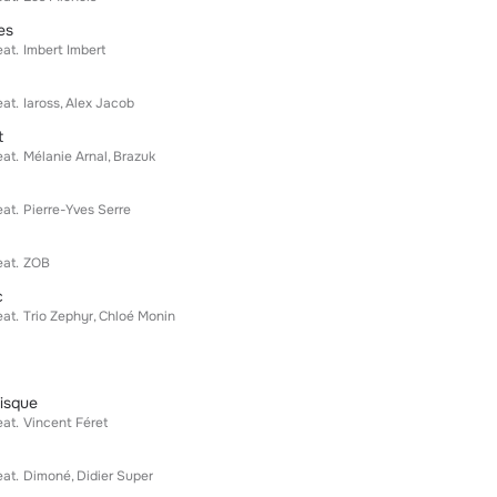
es
eat.
Imbert Imbert
eat.
Iaross
Alex Jacob
t
eat.
Mélanie Arnal
Brazuk
eat.
Pierre-Yves Serre
eat.
ZOB
c
eat.
Trio Zephyr
Chloé Monin
isque
eat.
Vincent Féret
eat.
Dimoné
Didier Super