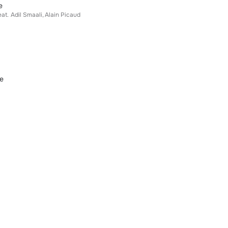
e
eat.
Adil Smaali
Alain Picaud
ne