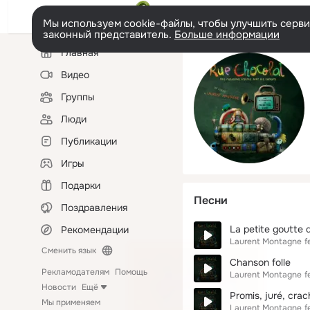
Мы используем cookie-файлы, чтобы улучшить сервис
законный представитель.
Больше информации
Левая
Главная
колонка
Видео
Группы
Люди
Публикации
Игры
Подарки
Песни
Поздравления
La petite goutte 
Рекомендации
Laurent Montagne
f
Сменить язык
Chanson folle
Рекламодателям
Помощь
Laurent Montagne
f
Новости
Ещё
Promis, juré, cra
Мы применяем
Laurent Montagne
f