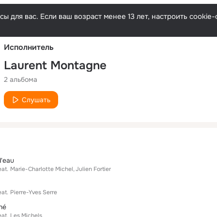
Русски
ы для вас. Если ваш возраст менее 13 лет, настроить cooki
Исполнитель
Laurent Montagne
2 альбома
Слушать
d'eau
eat.
Marie-Charlotte Michel
Julien Fortier
eat.
Pierre-Yves Serre
ché
eat.
Les Michels