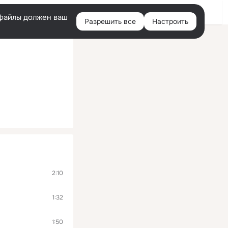
Помощь
Войти
й
e-файлы должен ваш
Разрешить все
Настроить
Правая
колонка
2:10
1:32
1:50