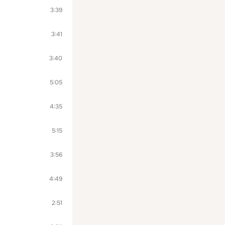
3:39
3:41
3:40
5:05
4:35
5:15
3:56
4:49
2:51