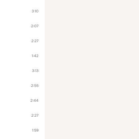
3:10
2:07
2:27
1:42
3:13
2:55
2:44
2:27
1:59