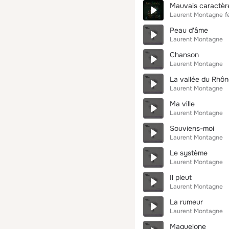
Mauvais caractèr
Laurent Montagne
f
Peau d'âme
Laurent Montagne
Chanson
Laurent Montagne
La vallée du Rhô
Laurent Montagne
Ma ville
Laurent Montagne
Souviens-moi
Laurent Montagne
Le système
Laurent Montagne
Il pleut
Laurent Montagne
La rumeur
Laurent Montagne
Maguelone