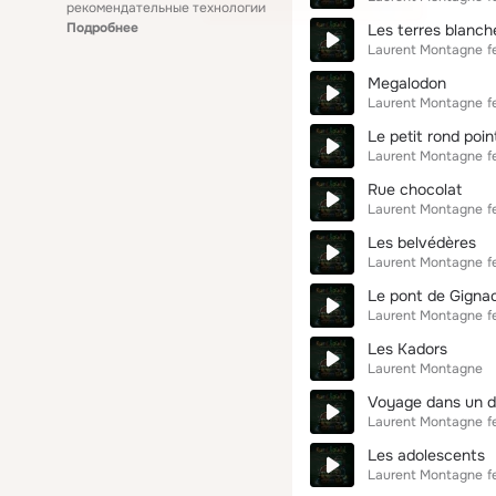
рекомендательные технологии
Подробнее
Les terres blanch
Laurent Montagne
f
Megalodon
Laurent Montagne
f
Le petit rond poin
Laurent Montagne
f
Rue chocolat
Laurent Montagne
f
Les belvédères
Laurent Montagne
f
Le pont de Gigna
Laurent Montagne
f
Les Kadors
Laurent Montagne
Voyage dans un d
Laurent Montagne
f
Les adolescents
Laurent Montagne
f