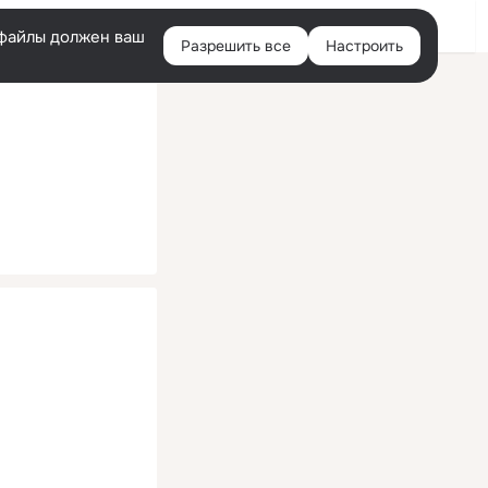
Помощь
Войти
й
e-файлы должен ваш
Разрешить все
Настроить
Правая
колонка