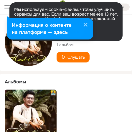
Войти
Мы используем cookie-файлы, чтобы улучшить
сервисы для вас. Если ваш возраст менее 13 лет,
настроить cookie-файлы должен ваш законный
представитель.
Больше информации
Исполнитель
Информация о контенте
Разрешить все
Настроить
на платформе — здесь
Darshan Mehta
1 альбом
Слушать
Альбомы