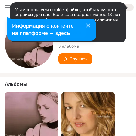
Войти
Мы используем cookie-файлы, чтобы улучшить
сервисы для вас. Если ваш возраст менее 13 лет,
настроить cookie-файлы должен ваш законный
представитель.
Больше информации
Исполнитель
Информация о контенте
Разрешить все
Настроить
на платформе — здесь
Tammy Weis
3 альбома
Слушать
Альбомы