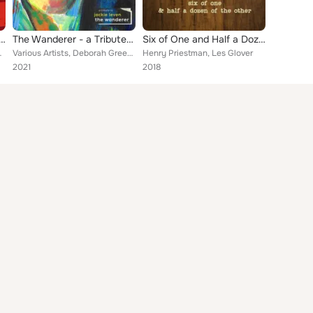
e Range - The songs of Townes Van Zandt
The Wanderer - a Tribute to Jackie Leven
Six of One and Half a Dozen of the Other
ndt and the Calvins, Tom Ovans...
Various Artists, Deborah Greenwood, Ian Rankin, Arksong, Dog House Roses, James Yorkston, Tom Robinson, Michael Weston King, And...
Henry Priestman, Les Glover
2021
2018