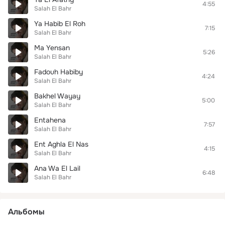
4:55
Salah El Bahr
Ya Habib El Roh
7:15
Salah El Bahr
Ma Yensan
5:26
Salah El Bahr
Fadouh Habiby
4:24
Salah El Bahr
Bakhel Wayay
5:00
Salah El Bahr
Entahena
7:57
Salah El Bahr
Ent Aghla El Nas
4:15
Salah El Bahr
Ana Wa El Lail
6:48
Salah El Bahr
Альбомы