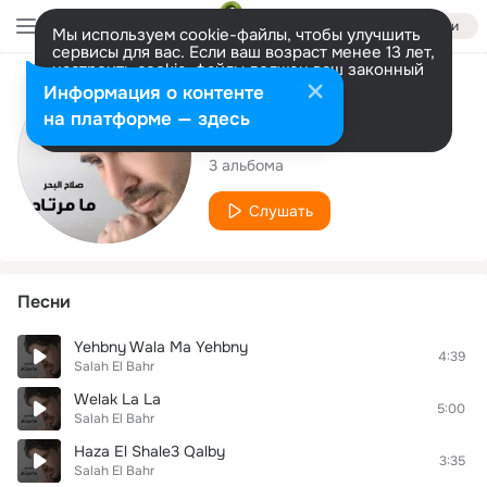
Войти
Мы используем cookie-файлы, чтобы улучшить
сервисы для вас. Если ваш возраст менее 13 лет,
настроить cookie-файлы должен ваш законный
представитель.
Больше информации
Исполнитель
Информация о контенте
Разрешить все
Настроить
на платформе — здесь
Salah El Bahr
3 альбома
Слушать
Песни
Yehbny Wala Ma Yehbny
4:39
Salah El Bahr
Welak La La
5:00
Salah El Bahr
Haza El Shale3 Qalby
3:35
Salah El Bahr